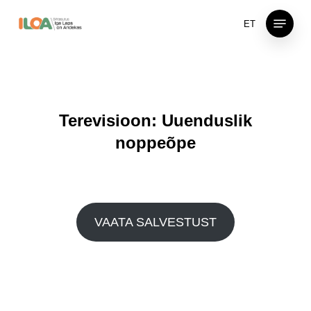
Skip
Menu
ET
to
main
content
Terevisioon: Uuenduslik
noppeõpe
VAATA SALVESTUST