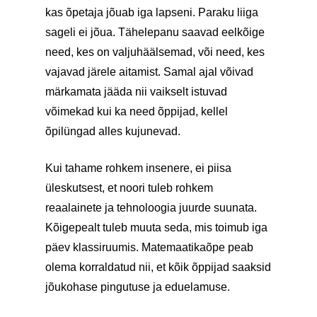
kas õpetaja jõuab iga lapseni. Paraku liiga
sageli ei jõua. Tähelepanu saavad eelkõige
need, kes on valjuhäälsemad, või need, kes
vajavad järele aitamist. Samal ajal võivad
märkamata jääda nii vaikselt istuvad
võimekad kui ka need õppijad, kellel
õpilüngad alles kujunevad.
Kui tahame rohkem insenere, ei piisa
üleskutsest, et noori tuleb rohkem
reaalainete ja tehnoloogia juurde suunata.
Kõigepealt tuleb muuta seda, mis toimub iga
päev klassiruumis. Matemaatikaõpe peab
olema korraldatud nii, et kõik õppijad saaksid
jõukohase pingutuse ja eduelamuse.