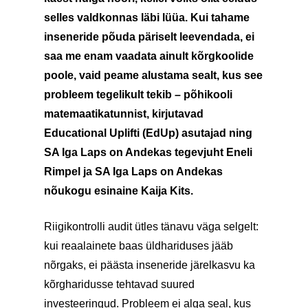
selles valdkonnas läbi lüüa. Kui tahame
inseneride põuda päriselt leevendada, ei
saa me enam vaadata ainult kõrgkoolide
poole, vaid peame alustama sealt, kus see
probleem tegelikult tekib – põhikooli
matemaatikatunnist, kirjutavad
Educational Uplifti (EdUp) asutajad ning
SA Iga Laps on Andekas tegevjuht Eneli
Rimpel ja SA Iga Laps on Andekas
nõukogu esinaine Kaija Kits.
Riigikontrolli audit ütles tänavu väga selgelt:
kui reaalainete baas üldhariduses jääb
nõrgaks, ei päästa inseneride järelkasvu ka
kõrgharidusse tehtavad suured
investeeringud. Probleem ei alga seal, kus