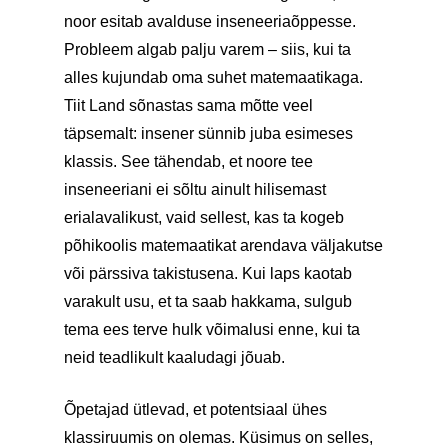
noor esitab avalduse inseneeriaõppesse.
Probleem algab palju varem – siis, kui ta
alles kujundab oma suhet matemaatikaga.
Tiit Land sõnastas sama mõtte veel
täpsemalt: insener sünnib juba esimeses
klassis. See tähendab, et noore tee
inseneeriani ei sõltu ainult hilisemast
erialavalikust, vaid sellest, kas ta kogeb
põhikoolis matemaatikat arendava väljakutse
või pärssiva takistusena. Kui laps kaotab
varakult usu, et ta saab hakkama, sulgub
tema ees terve hulk võimalusi enne, kui ta
neid teadlikult kaaludagi jõuab.
Õpetajad ütlevad, et potentsiaal ühes
klassiruumis on olemas. Küsimus on selles,