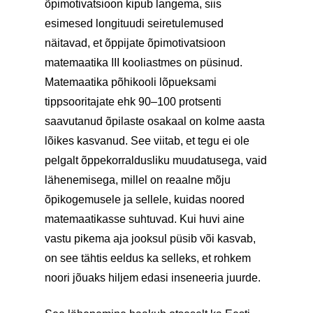
õpimotivatsioon kipub langema, siis
esimesed longituudi seiretulemused
näitavad, et õppijate õpimotivatsioon
matemaatika III kooliastmes on püsinud.
Matemaatika põhikooli lõpueksami
tippsooritajate ehk 90–100 protsenti
saavutanud õpilaste osakaal on kolme aasta
lõikes kasvanud. See viitab, et tegu ei ole
pelgalt õppekorraldusliku muudatusega, vaid
lähenemisega, millel on reaalne mõju
õpikogemusele ja sellele, kuidas noored
matemaatikasse suhtuvad. Kui huvi aine
vastu pikema aja jooksul püsib või kasvab,
on see tähtis eeldus ka selleks, et rohkem
noori jõuaks hiljem edasi inseneeria juurde.