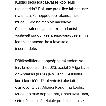
Kuidas seda igapäevases koolielus
realiseerida? Pakume praktilise lahenduse:
matemaatika noppeõppe rakendamise
mudeli. See hõlmab olemasoleva
õppekorralduse ja -sisu kohandamist
vastavalt iga õpilase arenguvajadusele, mis
loob vundamendi ka tulevastele
inseneridele.
Põhikooliülene noppeõppe rakendamise
tervikmudel sündis 2023. aastal SA Iga Laps
on Andekas (ILOA) ja Viljandi Kesklinna
kooli koostöös. Piloteerimist alustati
esimesena just Viljandi Kesklinna koolis.
Mudel hõlmab noppetundi, kinnistavat tundi,
seiresüsteemi, õpetajate professionaalse