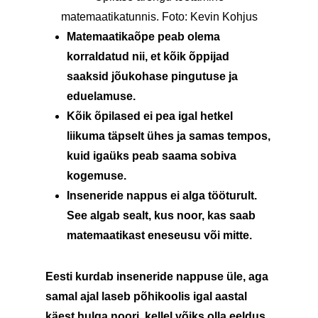
matemaatikatunnis. Foto: Kevin Kohjus
Matemaatikaõpe peab olema
korraldatud nii, et kõik õppijad
saaksid jõukohase pingutuse ja
eduelamuse.
Kõik õpilased ei pea igal hetkel
liikuma täpselt ühes ja samas tempos,
kuid igaüks peab saama sobiva
kogemuse.
Inseneride nappus ei alga tööturult.
See algab sealt, kus noor, kas saab
matemaatikast eneseusu või mitte.
Eesti kurdab inseneride nappuse üle, aga
samal ajal laseb põhikoolis igal aastal
käest hulga noori, kellel võiks olla eeldus