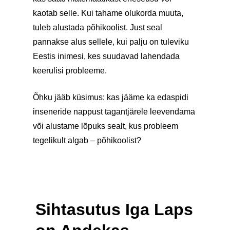
kaotab selle. Kui tahame olukorda muuta,
tuleb alustada põhikoolist. Just seal
pannakse alus sellele, kui palju on tuleviku
Eestis inimesi, kes suudavad lahendada
keerulisi probleeme.
Õhku jääb küsimus: kas jääme ka edaspidi
inseneride nappust tagantjärele leevendama
või alustame lõpuks sealt, kus probleem
tegelikult algab – põhikoolist?
Sihtasutus Iga Laps