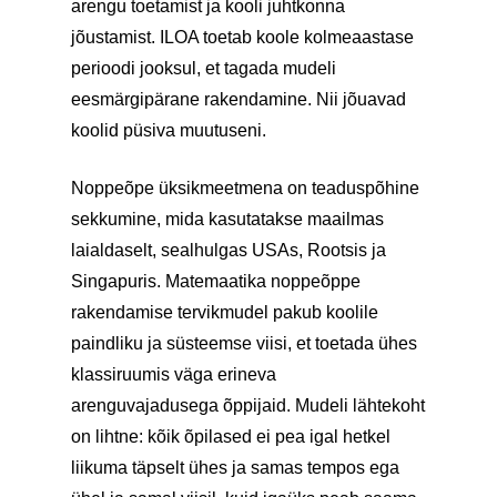
arengu toetamist ja kooli juhtkonna
jõustamist. ILOA toetab koole kolmeaastase
perioodi jooksul, et tagada mudeli
eesmärgipärane rakendamine. Nii jõuavad
koolid püsiva muutuseni.
Noppeõpe üksikmeetmena on teaduspõhine
sekkumine, mida kasutatakse maailmas
laialdaselt, sealhulgas USAs, Rootsis ja
Singapuris. Matemaatika noppeõppe
rakendamise tervikmudel pakub koolile
paindliku ja süsteemse viisi, et toetada ühes
klassiruumis väga erineva
arenguvajadusega õppijaid. Mudeli lähtekoht
on lihtne: kõik õpilased ei pea igal hetkel
liikuma täpselt ühes ja samas tempos ega