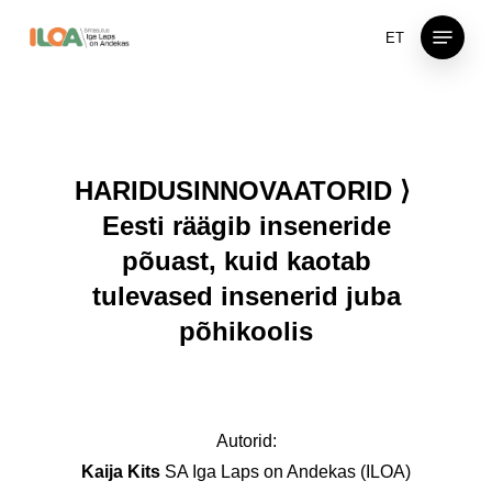
Skip
Menu
ET
to
main
content
HARIDUSINNOVAATORID ⟩
Eesti räägib inseneride
põuast, kuid kaotab
tulevased insenerid juba
põhikoolis
Autorid:
Kaija Kits
SA Iga Laps on Andekas (ILOA)