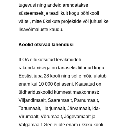
tugevusi ning andeid arendatakse
süsteemselt ja teadlikult kogu põhikooli
vältel, mitte üksikute projektide või juhuslike
lisavõimaluste kaudu.
Koolid otsivad lahendusi
ILOA ellukutsutud tervikmudeli
rakendamisega on tänaseks liitunud kogu
Eestist juba 28 kooli ning selle mõju ulatub
enam kui 10 000 õpilaseni. Kaasatud on
üldhariduskoolid kümnest maakonnast:
Viljandimaalt, Saaremaalt, Pärnumaalt,
Tartumaalt, Harjumaalt, Järvamaalt, Ida-
Virumaalt, Võrumaalt, Jõgevamaalt ja
Valgamaalt. See ei ole enam üksiku kooli