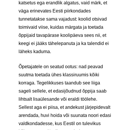
katsetus ega erandlik algatus, vaid märk, et
väga erinevates Eesti piirkondades
tunnetatakse sama vajadust: koolid otsivad
toimivaid viise, kuidas märgata ja toetada
õppijaid tavapärase koolipäeva sees nii, et
keegi ei jääks tähelepanuta ja ka talendid ei
läheks kaduma.
Õpetajatele on seatud ootus: nad peavad
suutma toetada ühes klassiruumis kõiki
korraga. Tegelikkuses taandub see liiga
sageli sellele, et edasijõudnud õppija saab
lihtsalt lisaülesande või eraldi töölehe.
Sellest aga ei piisa, et andekust järjepidevalt
arendada, huvi hoida või suunata noori edasi
valdkondadesse, kus Eestil on tulevikus