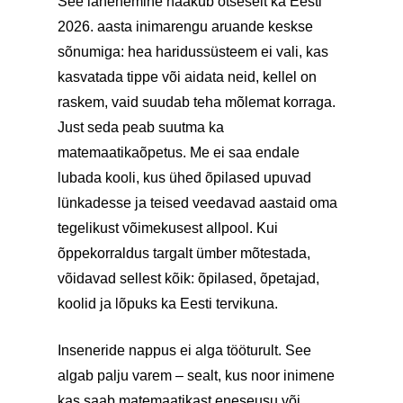
See lähenemine haakub otseselt ka Eesti
2026. aasta inimarengu aruande keskse
sõnumiga: hea haridussüsteem ei vali, kas
kasvatada tippe või aidata neid, kellel on
raskem, vaid suudab teha mõlemat korraga.
Just seda peab suutma ka
matemaatikaõpetus. Me ei saa endale
lubada kooli, kus ühed õpilased upuvad
lünkadesse ja teised veedavad aastaid oma
tegelikust võimekusest allpool. Kui
õppekorraldus targalt ümber mõtestada,
võidavad sellest kõik: õpilased, õpetajad,
koolid ja lõpuks ka Eesti tervikuna.
Inseneride nappus ei alga tööturult. See
algab palju varem – sealt, kus noor inimene
kas saab matemaatikast eneseusu või