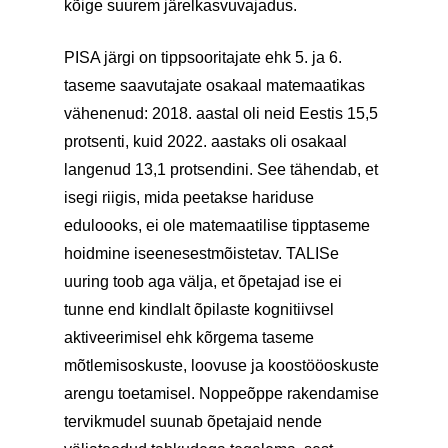
kõige suurem järelkasvuvajadus.
PISA järgi on tippsooritajate ehk 5. ja 6.
taseme saavutajate osakaal matemaatikas
vähenenud: 2018. aastal oli neid Eestis 15,5
protsenti, kuid 2022. aastaks oli osakaal
langenud 13,1 protsendini. See tähendab, et
isegi riigis, mida peetakse hariduse
eduloooks, ei ole matemaatilise tipptaseme
hoidmine iseenesestmõistetav. TALISe
uuring toob aga välja, et õpetajad ise ei
tunne end kindlalt õpilaste kognitiivsel
aktiveerimisel ehk kõrgema taseme
mõtlemisoskuste, loovuse ja koostööoskuste
arengu toetamisel. Noppeõppe rakendamise
tervikmudel suunab õpetajaid nende