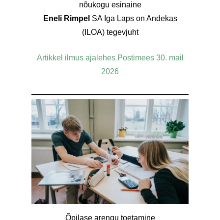
nõukogu esinaine
Eneli Rimpel
SA Iga Laps on Andekas
(ILOA) tegevjuht
Artikkel ilmus ajalehes Postimees 30. mail
2026
Õpilase arengu toetamine