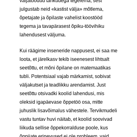
väljatoodud tahkudega tegelema, sest
julgustab neid «kastist välja» mõtlema,
õpetajate ja õpilaste vahelist koostööd
tegema ja tavapärasest õpiku-töövihiku
lahendusest väljuma.
Kui räägime inseneride nappusest, ei saa me
loota, et järelkasv tekib iseenesest lihtsalt
seetõttu, et mõni õpilane on matemaatikas
tubli. Potentsiaal vajab märkamist, sobivat
väljakutset ja teadlikku arendamist. Just
seetõttu otsivadki koolid lahendusi, mis
oleksid igapäevase õppetöö osa, mitte
juhuslik lisavõimalus vähestele. Tervikmudeli
vastu tuntav huvi näitab, et koolid soovivad
liikuda sellise õppekorralduse poole, kus
õppijate erinevused ei ole probleem, vaid