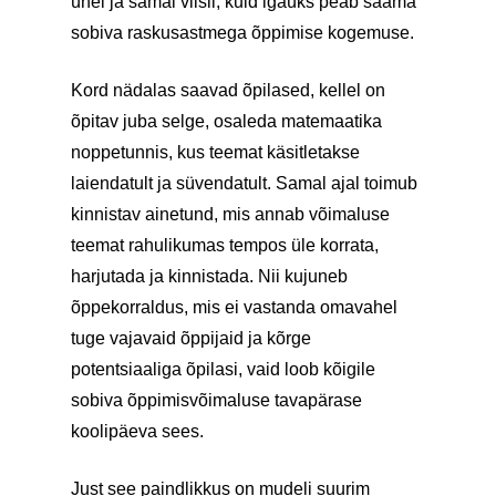
ühel ja samal viisil, kuid igaüks peab saama
sobiva raskusastmega õppimise kogemuse.
Kord nädalas saavad õpilased, kellel on
õpitav juba selge, osaleda matemaatika
noppetunnis, kus teemat käsitletakse
laiendatult ja süvendatult. Samal ajal toimub
kinnistav ainetund, mis annab võimaluse
teemat rahulikumas tempos üle korrata,
harjutada ja kinnistada. Nii kujuneb
õppekorraldus, mis ei vastanda omavahel
tuge vajavaid õppijaid ja kõrge
potentsiaaliga õpilasi, vaid loob kõigile
sobiva õppimisvõimaluse tavapärase
koolipäeva sees.
Just see paindlikkus on mudeli suurim