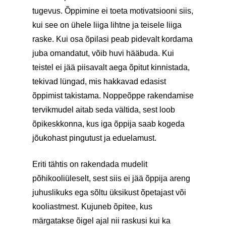
tugevus. Õppimine ei toeta motivatsiooni siis,
kui see on ühele liiga lihtne ja teisele liiga
raske. Kui osa õpilasi peab pidevalt kordama
juba omandatut, võib huvi hääbuda. Kui
teistel ei jää piisavalt aega õpitut kinnistada,
tekivad lüngad, mis hakkavad edasist
õppimist takistama. Noppeõppe rakendamise
tervikmudel aitab seda vältida, sest loob
õpikeskkonna, kus iga õppija saab kogeda
jõukohast pingutust ja eduelamust.
Eriti tähtis on rakendada mudelit
põhikooliüleselt, sest siis ei jää õppija areng
juhuslikuks ega sõltu üksikust õpetajast või
kooliastmest. Kujuneb õpitee, kus
märgatakse õigel ajal nii raskusi kui ka