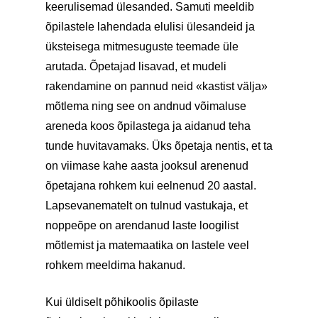
keerulisemad ülesanded. Samuti meeldib
õpilastele lahendada elulisi ülesandeid ja
üksteisega mitmesuguste teemade üle
arutada. Õpetajad lisavad, et mudeli
rakendamine on pannud neid «kastist välja»
mõtlema ning see on andnud võimaluse
areneda koos õpilastega ja aidanud teha
tunde huvitavamaks. Üks õpetaja nentis, et ta
on viimase kahe aasta jooksul arenenud
õpetajana rohkem kui eelnenud 20 aastal.
Lapsevanematelt on tulnud vastukaja, et
noppeõpe on arendanud laste loogilist
mõtlemist ja matemaatika on lastele veel
rohkem meeldima hakanud.
Kui üldiselt põhikoolis õpilaste