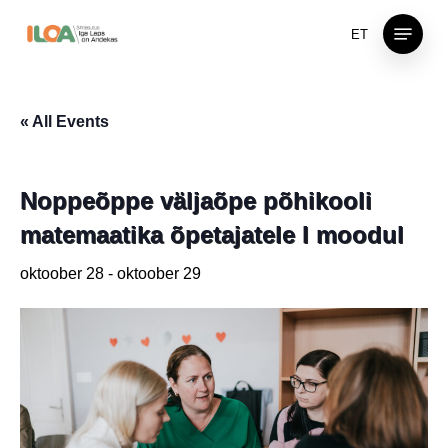
Skip
Menu
ET
to
main
content
« All Events
Noppeõppe väljaõpe põhikooli
matemaatika õpetajatele I moodul
oktoober 28
-
oktoober 29