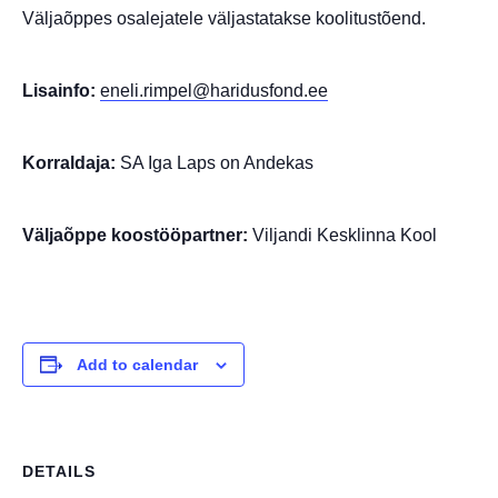
Väljaõppes osalejatele väljastatakse koolitustõend.
Lisainfo:
eneli.rimpel@haridusfond.ee
Korraldaja:
SA Iga Laps on Andekas
Väljaõppe koostööpartner:
Viljandi Kesklinna Kool
Add to calendar
DETAILS